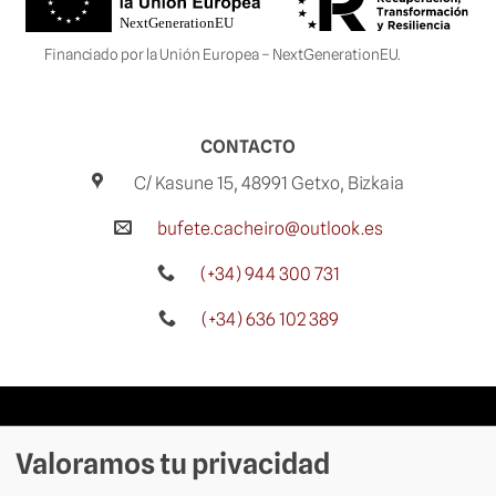
Financiado por la Unión Europea – NextGenerationEU.
CONTACTO
C/ Kasune 15, 48991 Getxo, Bizkaia
bufete.cacheiro@outlook.es
(+34) 944 300 731
(+34) 636 102 389
Aviso legal
Valoramos tu privacidad
Política de privacidad